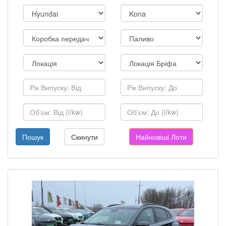
Пошук
Скинути
Найновіші Лоти